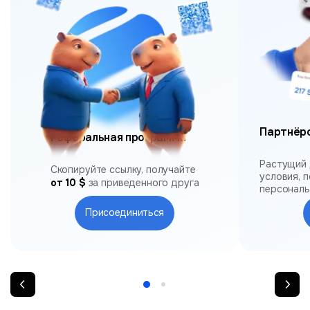
Партнёр
Реферальная программа
Растущий 
Скопируйте ссылку, получайте
условия, 
от 10 $
за приведенного друга
персонал
Присоединиться