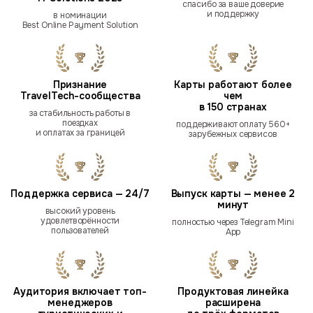
спасибо за ваше доверие
и поддержку
в номинации
Best Online Payment Solution
Признание
Карты работают более
TravelTech-сообщества
чем
в 150 странах
за стабильность работы в
поездках
поддерживают оплату 560+
и оплатах за границей
зарубежных сервисов
Поддержка сервиса — 24/7
Выпуск карты — менее 2
минут
высокий уровень
удовлетворённости
полностью через Telegram Mini
пользователей
App
Аудитория включает топ-
Продуктовая линейка
менеджеров
расширена