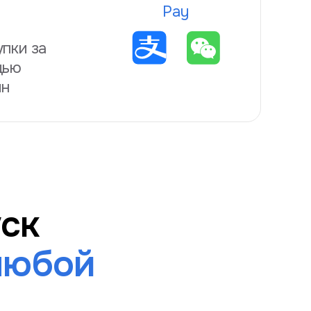
Pay
пки за
щью
йн
ск
любой