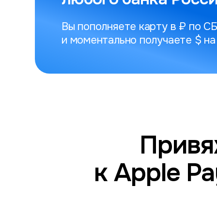
Вы пополняете карту в ₽ по С
и моментально получаете $ на
Привя
к Apple Pa