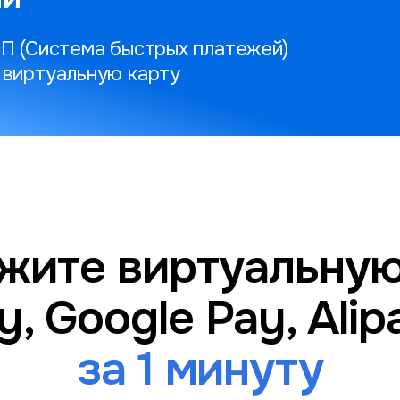
БП (Система быстрых платежей)
 виртуальную карту
жите виртуальную
y, Google Pay, Ali
за 1 минуту