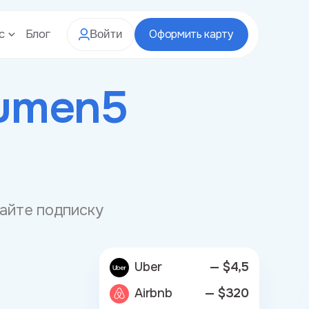
с
Блог
Оформить карту
Войти
umen5
вайте подписку
Uber
— $4,5
Airbnb
— $320