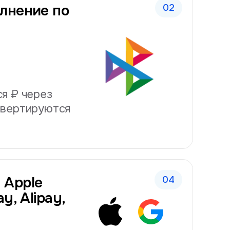
лнение по
я ₽ через
нвертируются
 Apple
y, Alipay,