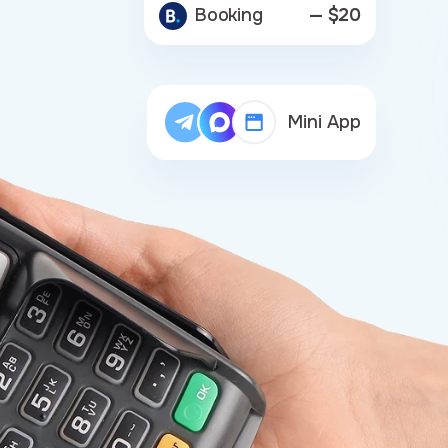
Booking
— $20
Mini App