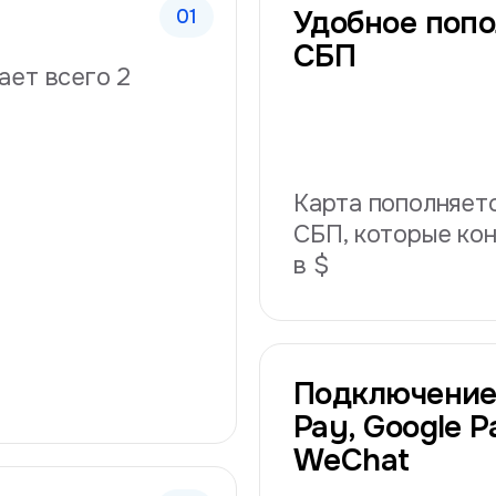
Удобное попо
СБП
ает всего 2
Карта пополняетс
СБП, которые ко
в $
Подключение
Pay, Google Pa
WeChat