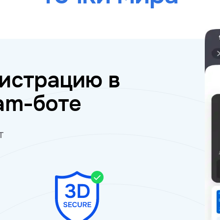
истрацию в
am-боте
т