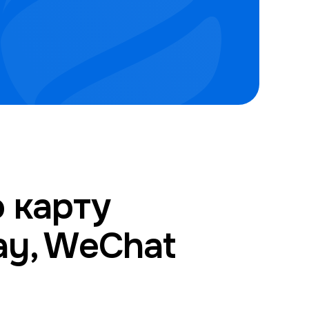
 карту
pay, WeChat