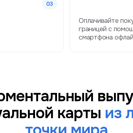
Оплачивайте поку
границей с помо
смартфона офла
оментальный выпу
уальной карты
из 
точки мира