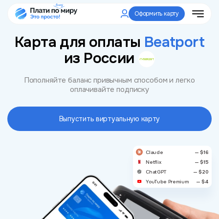
Оформить карту
Карта для оплаты
Beatport
из России
Пополняйте баланс привычным способом и легко
оплачивайте подписку
Выпустить виртуальную карту
Claude
— $16
Netflix
— $15
ChatGPT
— $20
YouTube Premium
— $4