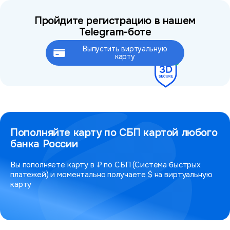
Пройдите регистрацию в нашем
Telegram-боте
Выпустить виртуальную
Это займёт не более 2 минут
карту
Пополняйте карту по СБП картой любого
банка России
Вы пополняете карту в ₽ по СБП (Система быстрых
платежей) и моментально получаете $ на виртуальную
карту