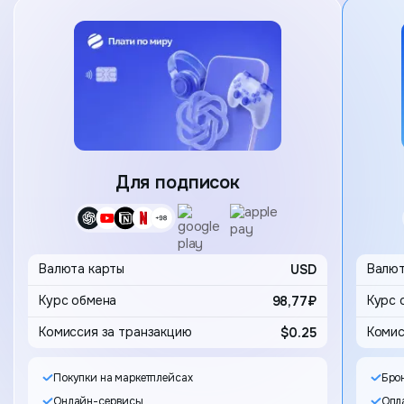
Карта
Для подписок
Выбор 
Валюта карты
USD
Валют
98,77₽
Комиссия за транзакцию
$0.25
Комис
Покупки на маркетплейсах
Бро
Онлайн-сервисы
Опла