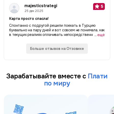
«счастье». Расскажу свою историю. Я живу за
majesticstrategi
5
рубежом...
25 дек 2025
Карта просто спасла!
Спонтанно с подругой решили поехать в Турцию
буквально на пару дней и вот совсем не понимала, как
в текущих реалиях оплачивать непосредственно там.
...
ещё
Слышала про p2p истории, не рискнула. А хотелось
найти простой безопасный способ...
Больше отзывов на Отзовике
Зарабатывайте вместе с
Плати
по миру