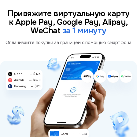
Привяжите виртуальную карту
к Apple Pay, Google Pay, Alipay,
WeChat
за 1 минуту
Оплачивайте покупки за границей с помощью смартфона
Uber
— $4,5
Airbnb
— $320
Booking
— $20
Card