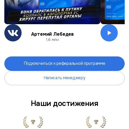
Артемий Лебедев
О
1,6 млн
Подключиться к реферальной программе
Написать менеджеру
Наши достижения