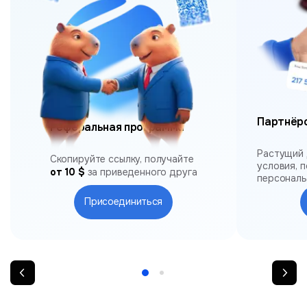
Партнёр
Реферальная программа
Растущий 
Скопируйте ссылку, получайте
условия, 
от 10 $
за приведенного друга
персонал
Присоединиться