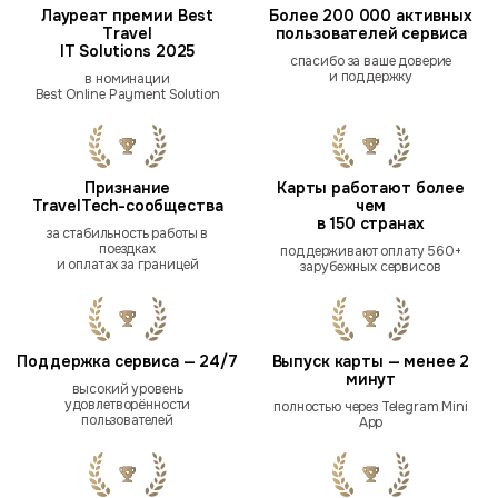
Лауреат премии Best
Более 200 000 активных
Travel
пользователей сервиса
IT Solutions 2025
спасибо за ваше доверие
и поддержку
в номинации
Best Online Payment Solution
Признание
Карты работают более
TravelTech-сообщества
чем
в 150 странах
за стабильность работы в
поездках
поддерживают оплату 560+
и оплатах за границей
зарубежных сервисов
Поддержка сервиса — 24/7
Выпуск карты — менее 2
минут
высокий уровень
удовлетворённости
полностью через Telegram Mini
пользователей
App