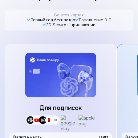
Во всех картах
Первый год бесплатно
Пополнение 0 ₽
3D Secure в приложении
Карта
Для подписок
Выбор 
Валюта карты
USD
Валют