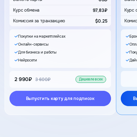
97,83₽
Комиссия за транзакцию
$0.25
Комис
Покупки на маркетплейсах
Бро
Онлайн-сервисы
Опла
Для бизнеса и работы
Пок
Нейросети
Дейс
2 990₽
старая цена
3 600₽
Дешевле всех
Выпустить карту для подписок
В