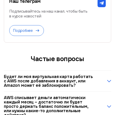
Наш телеграм
Подписывайтесь на наш канал, чтобы быть
в курсе новостей
Подробнее
Частые вопросы
Будет ли моя виртуальная карта работать
с AWS после добавления в аккаунт, или
Amazon может её заблокировать?
Виртуальная карта «Плати по миру» работает стабильно
AWS списывает деньги автоматически
с Amazon Web Services, так как является корпоративной
каждый месяц – достаточно ли будет
международной картой международного образца с
просто держать баланс положительным,
поддержкой 3D Secure. AWS принимает такие карты в
или нужны какие-то дополнительные
большинстве регионов. Однако важно понимать один