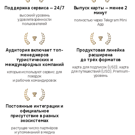
Поддержка сервиса — 24/7
Выпуск карты — менее 2
минут
высокий уровень
удовлетворённости
полностью через Telegram Mini
пользователей
App
Аудитория включает топ-
Продуктовая линейка
менеджеров
расширена
туристических и
до трёх форматов
международных компаний
карта для подписок (USD), карта
для путешествий (USD), Premium-
которые используют сервис для
уровень
поездок
и рабочих командировок
Постоянные интеграции и
официальное
присутствие в разных
экосистемах
растущее число партнёров
и упоминаний в медиа