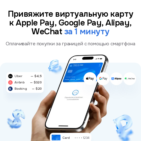
Привяжите виртуальную карту
к Apple Pay, Google Pay, Alipay,
WeChat
за 1 минуту
Оплачивайте покупки за границей с помощью смартфона
Uber
— $4,5
Airbnb
— $320
Booking
— $20
Card