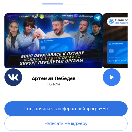
Артемий Лебедев
О
1,6 млн
Подключиться к реферальной программе
Написать менеджеру