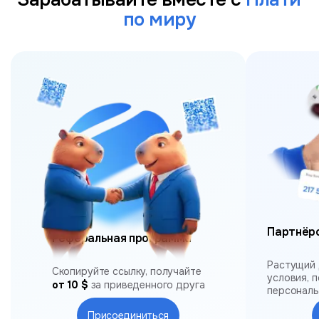
по миру
Партнёр
Реферальная программа
Растущий 
Скопируйте ссылку, получайте
условия, 
от 10 $
за приведенного друга
персонал
Присоединиться