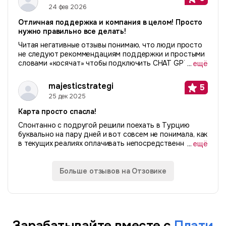
24 фев 2026
Отличная поддержка и компания в целом! Просто
нужно правильно все делать!
Читая негативные отзывы понимаю, что люди просто
не следуют рекоммендациям поддержки и простыми
словами «косячат» чтобы подключить CHAT GPT или
...
ещё
сервисы. Делайте все правильно и будет вам
«счастье». Расскажу свою историю. Я живу за
majesticstrategi
5
рубежом...
25 дек 2025
Карта просто спасла!
Спонтанно с подругой решили поехать в Турцию
буквально на пару дней и вот совсем не понимала, как
в текущих реалиях оплачивать непосредственно там.
...
ещё
Слышала про p2p истории, не рискнула. А хотелось
найти простой безопасный способ...
Больше отзывов на Отзовике
Зарабатывайте вместе с
Плати