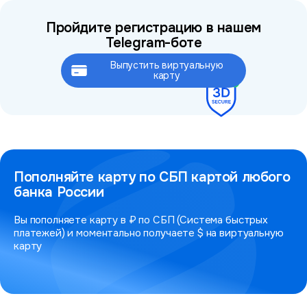
Пройдите регистрацию в нашем
Telegram-боте
Выпустить виртуальную
Это займёт не более 2 минут
карту
Пополняйте карту по СБП картой любого
банка России
Вы пополняете карту в ₽ по СБП (Система быстрых
платежей) и моментально получаете $ на виртуальную
карту