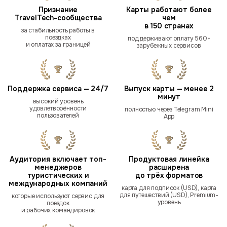
Признание
Карты работают более
TravelTech-сообщества
чем
в 150 странах
за стабильность работы в
поездках
поддерживают оплату 560+
и оплатах за границей
зарубежных сервисов
Поддержка сервиса — 24/7
Выпуск карты — менее 2
минут
высокий уровень
удовлетворённости
полностью через Telegram Mini
пользователей
App
Аудитория включает топ-
Продуктовая линейка
менеджеров
расширена
туристических и
до трёх форматов
международных компаний
карта для подписок (USD), карта
для путешествий (USD), Premium-
которые используют сервис для
уровень
поездок
и рабочих командировок