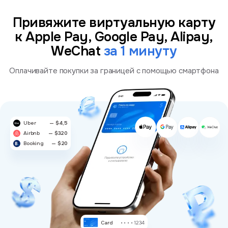
Привяжите виртуальную карту
к Apple Pay, Google Pay, Alipay,
WeChat
за 1 минуту
Оплачивайте покупки за границей с помощью смартфона
Uber
— $4,5
Airbnb
— $320
Booking
— $20
Card