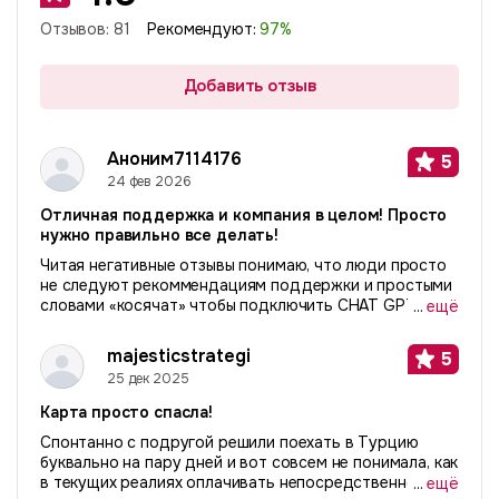
Отзывов:
81
Рекомендуют:
97
%
Добавить отзыв
Аноним7114176
5
24 фев 2026
Отличная поддержка и компания в целом! Просто
нужно правильно все делать!
Читая негативные отзывы понимаю, что люди просто
не следуют рекоммендациям поддержки и простыми
словами «косячат» чтобы подключить CHAT GPT или
...
ещё
сервисы. Делайте все правильно и будет вам
«счастье». Расскажу свою историю. Я живу за
majesticstrategi
5
рубежом...
25 дек 2025
Карта просто спасла!
Спонтанно с подругой решили поехать в Турцию
буквально на пару дней и вот совсем не понимала, как
в текущих реалиях оплачивать непосредственно там.
...
ещё