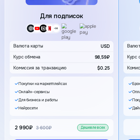
Карта
Для подписок
Выбор 
Валюта карты
USD
Валют
98,59₽
Комиссия за транзакцию
$0.25
Комис
Покупки на маркетплейсах
Бро
Онлайн-сервисы
Опла
Для бизнеса и работы
Пок
Нейросети
Дейс
2 990₽
старая цена
3 600₽
Дешевле всех