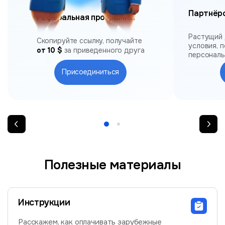
Партнёр
Реферальная программа
Растущий 
Скопируйте ссылку, получайте
условия, 
от 10 $
за приведенного друга
персонал
Присоединиться
Полезные материалы
Инструкции
Расскажем, как оплачивать зарубежные