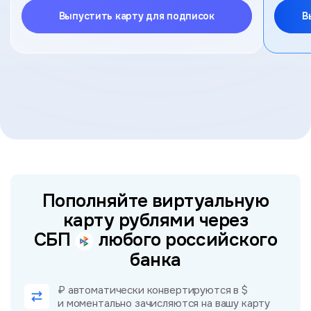
Выпустить карту для подписок
В
Пополняйте виртуальную
карту рублями через
СБП
любого российского
банка
₽ автоматически конвертируются в $
и моментально зачисляются на вашу карту