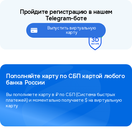
Пройдите регистрацию в нашем
Telegram-боте
Выпустить виртуальную
Это займёт не более 2 минут
карту
Пополняйте карту по СБП картой любого
банка России
Вы пополняете карту в ₽ по СБП (Система быстрых
платежей) и моментально получаете $ на виртуальную
карту