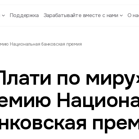
ы
Поддержка
Зарабатывайте вместе с нами
О на
емию Национальная банковская премия
Плати по миру
емию Национ
нковская пре