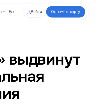
с
Блог
Оформить карту
Войти
» выдвинут
альная
мия