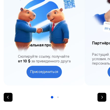
Партнёр
Реферальная программа
Растущий 
Скопируйте ссылку, получайте
условия, 
от 10 $
за приведенного друга
персонал
Присоединиться