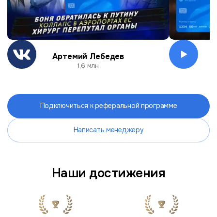
Артемий Лебедев
О
1,6 млн
Подключиться к реферальной программе
Написать менеджеру
Наши достижения