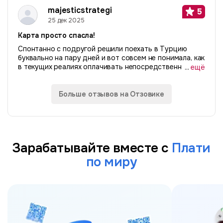
«счастье». Расскажу свою историю. Я живу за
majesticstrategi
5
рубежом...
25 дек 2025
Карта просто спасла!
Спонтанно с подругой решили поехать в Турцию
буквально на пару дней и вот совсем не понимала, как
в текущих реалиях оплачивать непосредственно там.
...
ещё
Слышала про p2p истории, не рискнула. А хотелось
найти простой безопасный способ...
Больше отзывов на Отзовике
Зарабатывайте вместе с
Плати
по миру