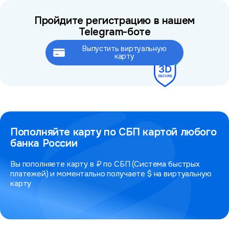
Пройдите регистрацию в нашем
Telegram-боте
Выпустить виртуальную
Это займёт не более 2 минут
карту
Пополняйте карту по СБП картой любого
банка России
Вы пополняете карту в ₽ по СБП (Система быстрых
платежей) и моментально получаете $ на виртуальную
карту