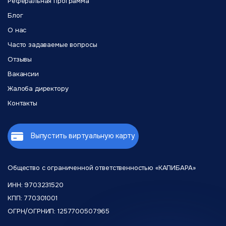
Реферальная программа
платежи до нескольких тысяч долларов. Если нужна
оплата крупной корпоративной лицензии – обратитесь в
Блог
поддержку для увеличения лимита.
О нас
Часто задаваемые вопросы
Отзывы
Вакансии
Жалоба директору
Контакты
Выпустить виртуальную карту
Общество с ограниченной
ответственностью «КАПИБАРА»
ИНН: 9703231520
КПП: 770301001
ОГРН/ОГРНИП: 1257700507965