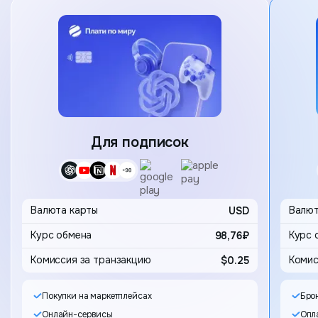
Карта
Для подписок
Выбор 
Валюта карты
USD
Валют
98,76₽
Комиссия за транзакцию
$0.25
Комис
Покупки на маркетплейсах
Бро
Онлайн-сервисы
Опла