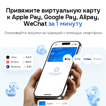
Привяжите виртуальную карту
к Apple Pay, Google Pay, Alipay,
WeChat
за 1 минуту
Оплачивайте покупки за границей с помощью смартфона
Uber
— $4,5
Airbnb
— $320
Booking
— $20
Card