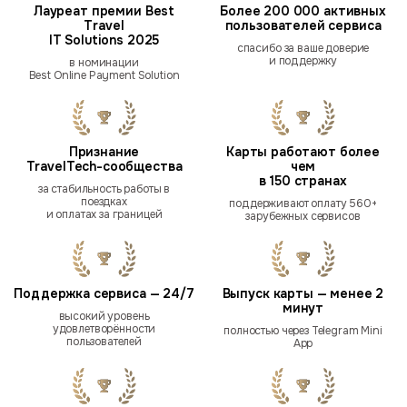
Лауреат премии Best
Более 200 000 активных
Travel
пользователей сервиса
IT Solutions 2025
спасибо за ваше доверие
и поддержку
в номинации
Best Online Payment Solution
Признание
Карты работают более
TravelTech-сообщества
чем
в 150 странах
за стабильность работы в
поездках
поддерживают оплату 560+
и оплатах за границей
зарубежных сервисов
Поддержка сервиса — 24/7
Выпуск карты — менее 2
минут
высокий уровень
удовлетворённости
полностью через Telegram Mini
пользователей
App