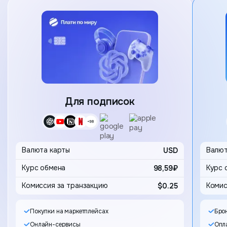
Карта
Для подписок
Выбор 
Валюта карты
USD
Валют
98,59₽
Комиссия за транзакцию
$0.25
Комис
Покупки на маркетплейсах
Бро
Онлайн-сервисы
Опла