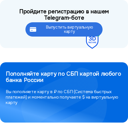
Пройдите регистрацию в нашем
Telegram-боте
Выпустить виртуальную
Это займёт не более 2 минут
карту
Пополняйте карту по СБП картой любого
банка России
Вы пополняете карту в ₽ по СБП (Система быстрых
платежей) и моментально получаете $ на виртуальную
карту