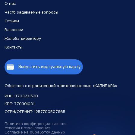
Если на карте недостаточно средств, Coda пришлет
О нас
уведомление о неудачной оплате. У вас будет несколько
дней, чтобы пополнить карту до блокировки аккаунта.
Часто задаваемые вопросы
Пополняйте карту с запасом на 2-3 месяца вперед, чтобы
Отзывы
не беспокоиться о своевременной оплате.
Вакансии
Жалоба директору
Контакты
Выпустить виртуальную карту
Общество с ограниченной
ответственностью «КАПИБАРА»
ИНН: 9703231520
КПП: 770301001
ОГРН/ОГРНИП: 1257700507965
Политика конфиденциальности
Условия использования
Согласие на обработку данных