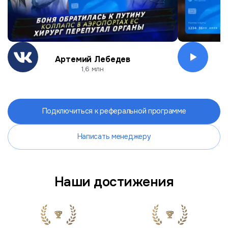
Артемий Лебедев
О
1,6 млн
Подключиться к реферальной программе
Написать менеджеру
Наши достижения