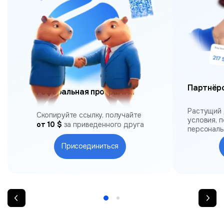
Партнёр
Реферальная программа
Растущий 
Скопируйте ссылку, получайте
условия, 
от 10 $
за приведенного друга
персонал
Присоединиться