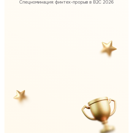
Спецноминация: финтех-прорыв в B2С 2026