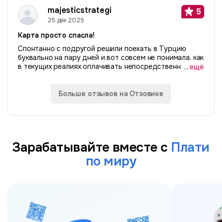
«счастье». Расскажу свою историю. Я живу за
majesticstrategi
5
рубежом...
25 дек 2025
Карта просто спасла!
Спонтанно с подругой решили поехать в Турцию
буквально на пару дней и вот совсем не понимала, как
в текущих реалиях оплачивать непосредственно там.
...
ещё
Слышала про p2p истории, не рискнула. А хотелось
найти простой безопасный способ...
Больше отзывов на Отзовике
Зарабатывайте вместе с
Плати
по миру