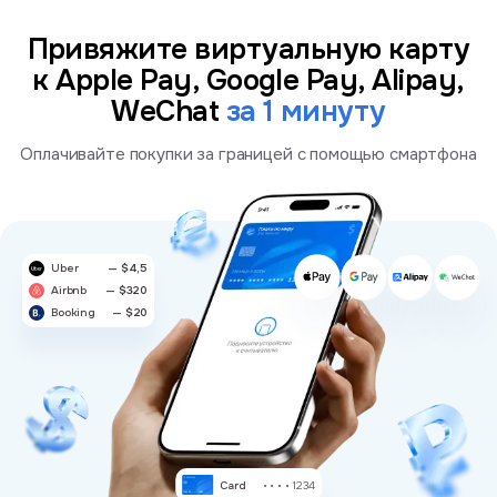
Привяжите виртуальную карту
к Apple Pay, Google Pay, Alipay,
WeChat
за 1 минуту
Оплачивайте покупки за границей с помощью смартфона
Uber
— $4,5
Airbnb
— $320
Booking
— $20
Card