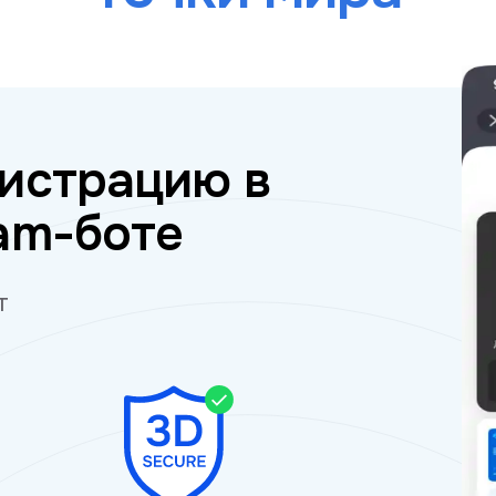
истрацию в
am-боте
т