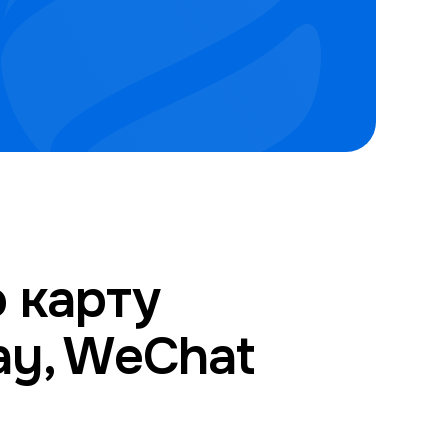
 карту
pay, WeChat