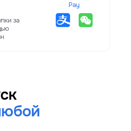
Pay
пки за
щью
йн
ск
любой