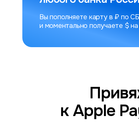
Вы пополняете карту в ₽ по С
и моментально получаете $ на
Привя
к Apple Pa