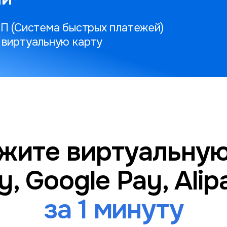
БП (Система быстрых платежей)
 виртуальную карту
жите виртуальную
y, Google Pay, Ali
за 1 минуту