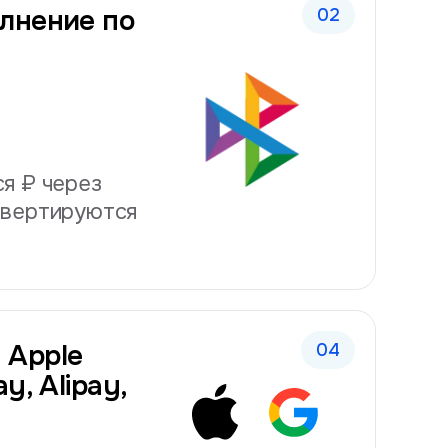
лнение по
я ₽ через
нвертируются
 Apple
y, Alipay,