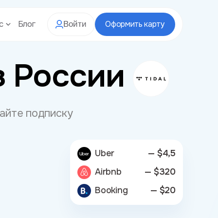
с
Блог
Оформить карту
Войти
з России
вайте подписку
Uber
— $4,5
Airbnb
— $320
Booking
— $20