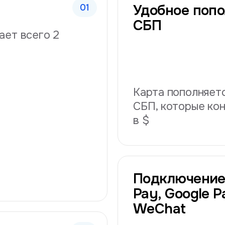
Удобное попо
СБП
ает всего 2
Карта пополняетс
СБП, которые ко
в $
Подключение
Pay, Google Pa
WeChat