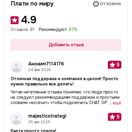
Плати по миру
4.9
Отзывов:
81
Рекомендуют:
97
%
Добавить отзыв
Аноним7114176
5
24 фев 2026
Отличная поддержка и компания в целом! Просто
нужно правильно все делать!
Читая негативные отзывы понимаю, что люди просто
не следуют рекоммендациям поддержки и простыми
словами «косячат» чтобы подключить CHAT GPT или
...
ещё
сервисы. Делайте все правильно и будет вам
«счастье». Расскажу свою историю. Я живу за
majesticstrategi
5
рубежом...
25 дек 2025
Карта просто спасла!