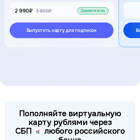
2 990₽
старая цена
3 600₽
Дешевле всех
Выпустить карту для подписок
В
Пополняйте виртуальную
карту рублями через
СБП
любого российского