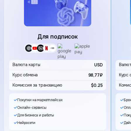
Карта
Для подписок
Выбор 
Валюта карты
USD
Валют
98,77₽
Комиссия за транзакцию
$0.25
Комис
Покупки на маркетплейсах
Бро
Онлайн-сервисы
Опла
Для бизнеса и работы
Пок
Нейросети
Дейс