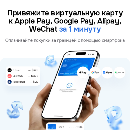
Привяжите виртуальную карту
к Apple Pay, Google Pay, Alipay,
WeChat
за 1 минуту
Оплачивайте покупки за границей с помощью смартфона
Uber
— $4,5
Airbnb
— $320
Booking
— $20
Card