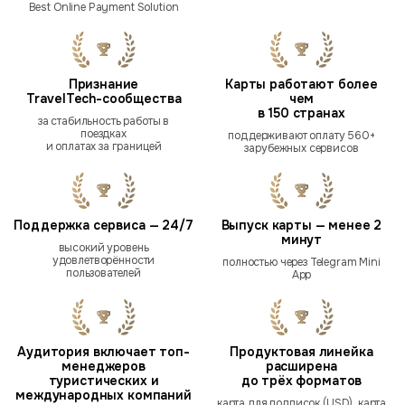
Best Online Payment Solution
Признание
Карты работают более
TravelTech-сообщества
чем
в 150 странах
за стабильность работы в
поездках
поддерживают оплату 560+
и оплатах за границей
зарубежных сервисов
Поддержка сервиса — 24/7
Выпуск карты — менее 2
минут
высокий уровень
удовлетворённости
полностью через Telegram Mini
пользователей
App
Аудитория включает топ-
Продуктовая линейка
менеджеров
расширена
туристических и
до трёх форматов
международных компаний
карта для подписок (USD), карта