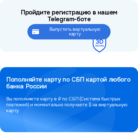
Пройдите регистрацию в нашем
Telegram-боте
Выпустить виртуальную
Это займёт не более 2 минут
карту
Пополняйте карту по СБП картой любого
банка России
Вы пополняете карту в ₽ по СБП (Система быстрых
платежей) и моментально получаете $ на виртуальную
карту