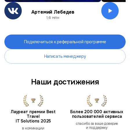
Артемий Лебедев
О
1,6 млн
Подключиться к реферальной программе
Написать менеджеру
Наши достижения
Лауреат премии Best
Более 200 000 активных
Travel
пользователей сервиса
IT Solutions 2025
спасибо за ваше доверие
и поддержку
в номинации