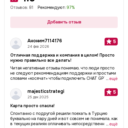
Отзывов:
81
Рекомендуют:
97
%
Добавить отзыв
Аноним7114176
5
24 фев 2026
Отличная поддержка и компания в целом! Просто
нужно правильно все делать!
Читая негативные отзывы понимаю, что люди просто
не следуют рекоммендациям поддержки и простыми
словами «косячат» чтобы подключить CHAT GPT или
...
ещё
сервисы. Делайте все правильно и будет вам
«счастье». Расскажу свою историю. Я живу за
majesticstrategi
5
рубежом...
25 дек 2025
Карта просто спасла!
Спонтанно с подругой решили поехать в Турцию
буквально на пару дней и вот совсем не понимала, как
в текущих реалиях оплачивать непосредственно там.
...
ещё