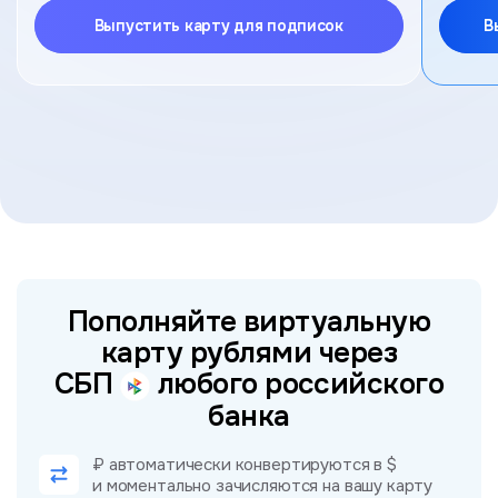
Выпустить карту для подписок
В
Пополняйте виртуальную
карту рублями через
СБП
любого российского
банка
₽ автоматически конвертируются в $
и моментально зачисляются на вашу карту