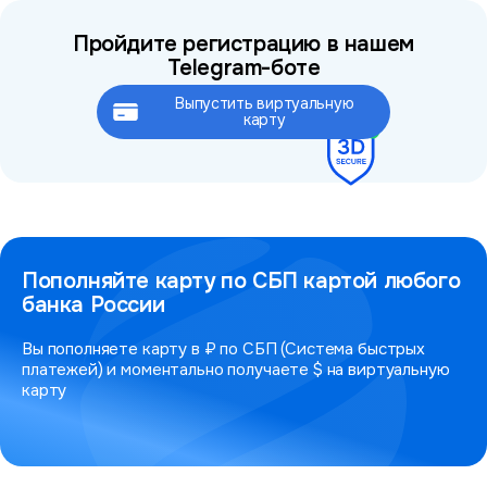
Пройдите регистрацию в нашем
Telegram-боте
Выпустить виртуальную
Это займёт не более 2 минут
карту
Пополняйте карту по СБП картой любого
банка России
Вы пополняете карту в ₽ по СБП (Система быстрых
платежей) и моментально получаете $ на виртуальную
карту