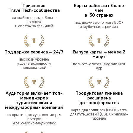
Признание
Карты работают более
TravelTech-сообщества
чем
в 150 странах
за стабильность работы в
поездках
поддерживают оплату 560+
и оплатах за границей
зарубежных сервисов
Поддержка сервиса — 24/7
Выпуск карты — менее 2
минут
высокий уровень
удовлетворённости
полностью через Telegram Mini
пользователей
App
Аудитория включает топ-
Продуктовая линейка
менеджеров
расширена
туристических и
до трёх форматов
международных компаний
карта для подписок (USD), карта
для путешествий (USD), Premium-
которые используют сервис для
уровень
поездок
и рабочих командировок