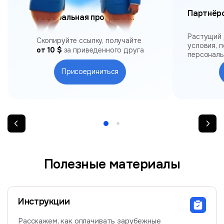
Партнёр
Реферальная программа
Растущий 
Скопируйте ссылку, получайте
условия, 
от 10 $
за приведенного друга
персонал
Присоединиться
Полезные материалы
Инструкции
Расскажем, как оплачивать зарубежные