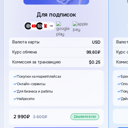
Карта
Для подписок
Выбор 
Валюта карты
USD
Валют
99,60₽
Комиссия за транзакцию
$0.25
Комис
Покупки на маркетплейсах
Бро
Онлайн-сервисы
Опла
Для бизнеса и работы
Пок
Нейросети
Дейс
2 990₽
старая цена
3 600₽
Дешевле всех