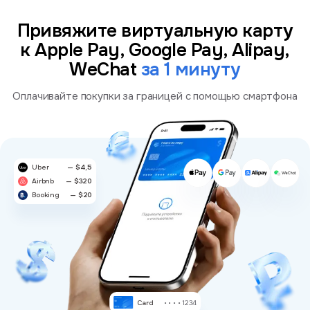
Привяжите виртуальную карту
к Apple Pay, Google Pay, Alipay,
WeChat
за 1 минуту
Оплачивайте покупки за границей с помощью смартфона
Uber
— $4,5
Airbnb
— $320
Booking
— $20
Card