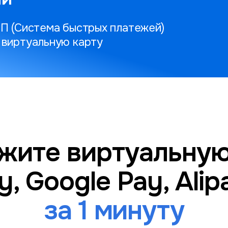
БП (Система быстрых платежей)
 виртуальную карту
жите виртуальную
y, Google Pay, Ali
за 1 минуту