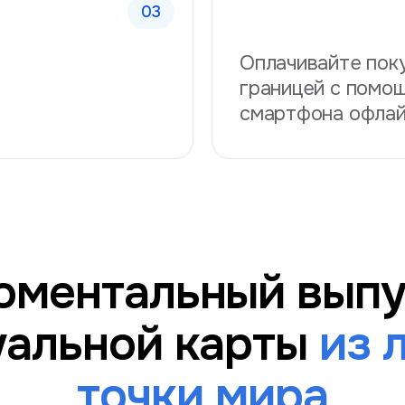
Оплачивайте поку
границей с помо
смартфона офла
оментальный выпу
уальной карты
из 
точки мира