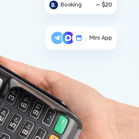
Booking
— $20
Mini App