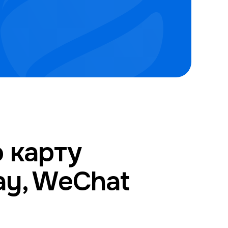
 карту
pay, WeChat