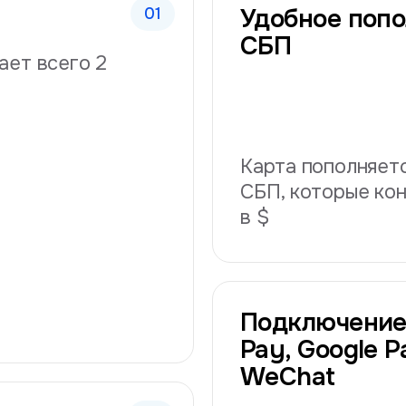
Удобное попо
СБП
ает всего 2
Карта пополняетс
СБП, которые ко
в $
Подключение
Pay, Google Pa
WeChat