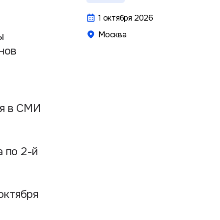
1 октября 2026
ы
Москва
нов
ия в СМИ
 по 2-й
октября