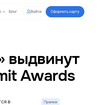
с
Блог
Оформить карту
Войти
» выдвинут
mit Awards
ся в
Премия