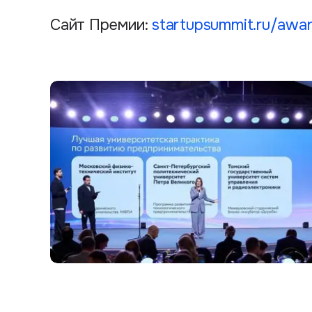
Сайт Премии:
startupsummit.ru/awa