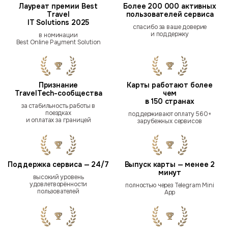
Лауреат премии Best
Более 200 000 активных
Travel
пользователей сервиса
IT Solutions 2025
спасибо за ваше доверие
и поддержку
в номинации
Best Online Payment Solution
Признание
Карты работают более
TravelTech-сообщества
чем
в 150 странах
за стабильность работы в
поездках
поддерживают оплату 560+
и оплатах за границей
зарубежных сервисов
Поддержка сервиса — 24/7
Выпуск карты — менее 2
минут
высокий уровень
удовлетворённости
полностью через Telegram Mini
пользователей
App