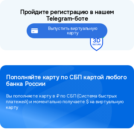
Пройдите регистрацию в нашем
Telegram-боте
Выпустить виртуальную
Это займёт не более 2 минут
карту
Пополняйте карту по СБП картой любого
банка России
Вы пополняете карту в ₽ по СБП (Система быстрых
платежей) и моментально получаете $ на виртуальную
карту