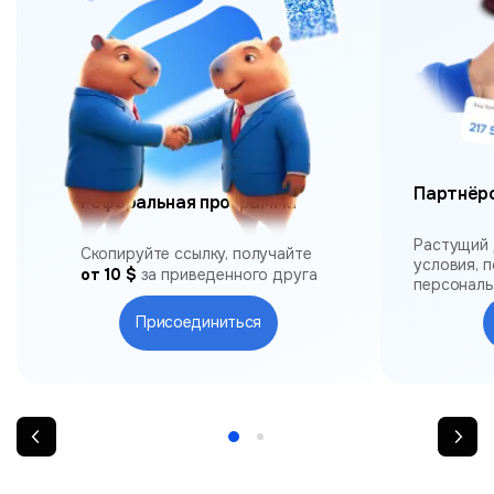
Партнёр
Реферальная программа
Растущий 
Скопируйте ссылку, получайте
условия, 
от 10 $
за приведенного друга
персонал
Присоединиться