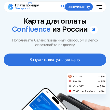
Оформить карту
Карта для оплаты
Confluence
из России
Пополняйте баланс привычным способом и легко
оплачивайте подписку
Выпустить виртуальную карту
Claude
— $16
Netflix
— $15
ChatGPT
— $20
YouTube Premium
— $4