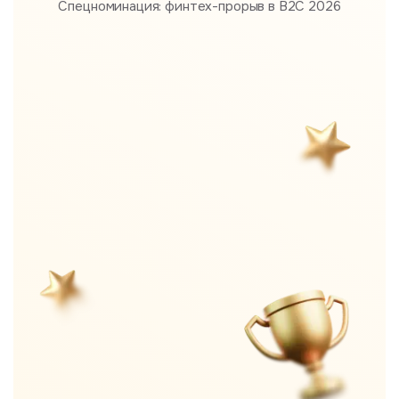
Спецноминация: финтех-прорыв в B2С 2026