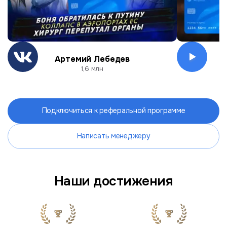
Артемий Лебедев
О
1,6 млн
Подключиться к реферальной программе
Написать менеджеру
Наши достижения