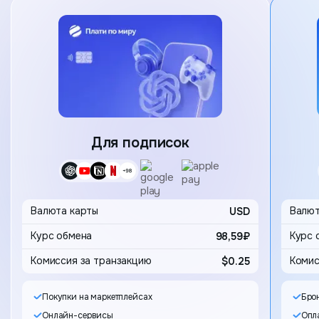
Карта
Для подписок
Выбор 
Валюта карты
USD
Валют
98,59₽
Комиссия за транзакцию
$0.25
Комис
Покупки на маркетплейсах
Бро
Онлайн-сервисы
Опла