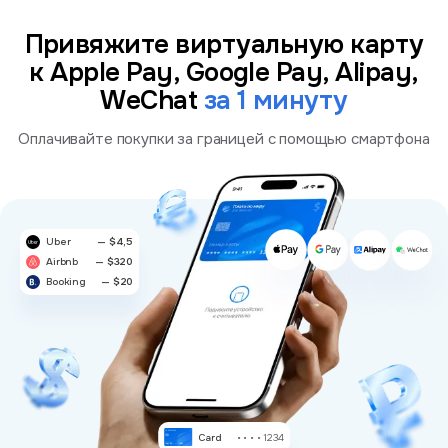
Привяжите виртуальную карту
к Apple Pay, Google Pay, Alipay,
WeChat
за 1 минуту
Оплачивайте покупки за границей с помощью смартфона
Uber
— $4,5
Airbnb
— $320
Booking
— $20
Card