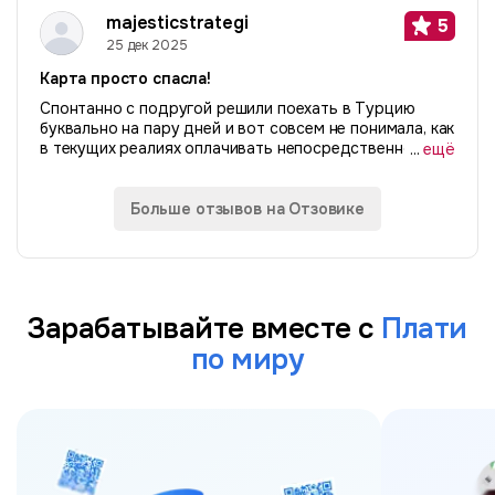
«счастье». Расскажу свою историю. Я живу за
majesticstrategi
5
рубежом...
25 дек 2025
Карта просто спасла!
Спонтанно с подругой решили поехать в Турцию
буквально на пару дней и вот совсем не понимала, как
в текущих реалиях оплачивать непосредственно там.
...
ещё
Слышала про p2p истории, не рискнула. А хотелось
найти простой безопасный способ...
Больше отзывов на Отзовике
Зарабатывайте вместе с
Плати
по миру