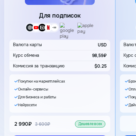
Карта
Для подписок
Выбор 
Валюта карты
USD
Валют
98,59₽
Комиссия за транзакцию
$0.25
Комис
Покупки на маркетплейсах
Бро
Онлайн-сервисы
Опла
Для бизнеса и работы
Пок
Нейросети
Дейс
2 990₽
старая цена
3 600₽
Дешевле всех