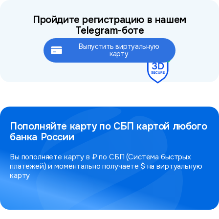
Пройдите регистрацию в нашем
Telegram-боте
Выпустить виртуальную
Это займёт не более 2 минут
карту
Пополняйте карту по СБП картой любого
банка России
Вы пополняете карту в ₽ по СБП (Система быстрых
платежей) и моментально получаете $ на виртуальную
карту