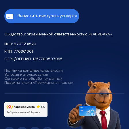
Попробуйте повторить оплату через 10-15 минут
Если проблема сохраняется – обратитесь в
поддержку «Плати по миру» в
Telegram-боте
Выпустить виртуальную карту
(работает 24/7)
Служба поддержки:
@platipomiru_sup_bot
решает 95%
проблем в течение 15 минут.
Общество с ограниченной
ответственностью «КАПИБАРА»
ИНН: 9703231520
КПП: 770301001
ОГРН/ОГРНИП: 1257700507965
Политика конфиденциальности
Условия использования
Согласие на обработку данных
Правила акции «Премиальная карта»