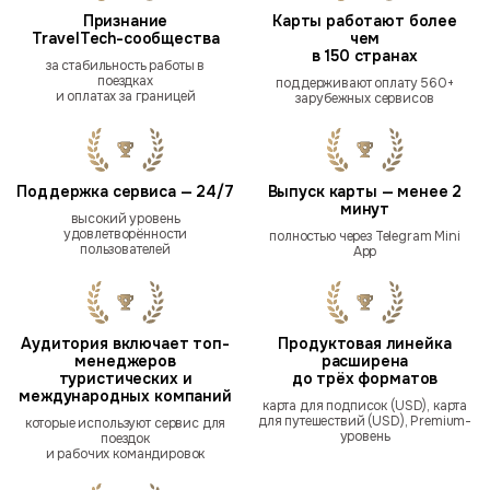
Признание
Карты работают более
TravelTech-сообщества
чем
в 150 странах
за стабильность работы в
поездках
поддерживают оплату 560+
и оплатах за границей
зарубежных сервисов
Поддержка сервиса — 24/7
Выпуск карты — менее 2
минут
высокий уровень
удовлетворённости
полностью через Telegram Mini
пользователей
App
Аудитория включает топ-
Продуктовая линейка
менеджеров
расширена
туристических и
до трёх форматов
международных компаний
карта для подписок (USD), карта
для путешествий (USD), Premium-
которые используют сервис для
уровень
поездок
и рабочих командировок