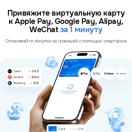
Привяжите виртуальную карту
к Apple Pay, Google Pay, Alipay,
WeChat
за 1 минуту
Оплачивайте покупки за границей с помощью смартфона
Uber
— $4,5
Airbnb
— $320
Booking
— $20
Card