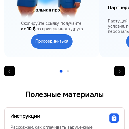
Партнёр
Реферальная программа
Растущий 
Скопируйте ссылку, получайте
условия, 
от 10 $
за приведенного друга
персонал
Присоединиться
Полезные материалы
Инструкции
Расскажем, как оплачивать зарубежные