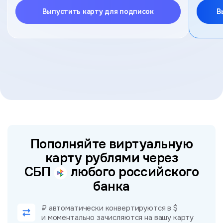
Выпустить карту для подписок
В
Пополняйте виртуальную
карту рублями через
СБП
любого российского
банка
₽ автоматически конвертируются в $
и моментально зачисляются на вашу карту