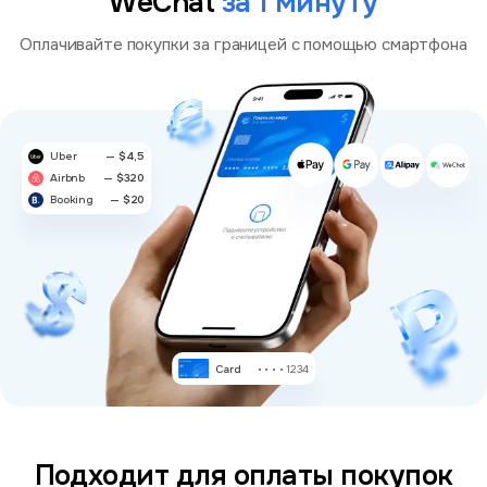
WeChat
за 1 минуту
Оплачивайте покупки за границей с помощью смартфона
Uber
— $4,5
Airbnb
— $320
Booking
— $20
Card
Подходит для оплаты покупок