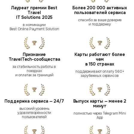
Лауреат премии Best
Более 200 000 активных
Travel
пользователей сервиса
IT Solutions 2025
спасибо за ваше доверие
и поддержку
в номинации
Best Online Payment Solution
Признание
Карты работают более
TravelTech-сообщества
чем
в 150 странах
за стабильность работы в
поездках
поддерживают оплату 560+
и оплатах за границей
зарубежных сервисов
Поддержка сервиса — 24/7
Выпуск карты — менее 2
минут
высокий уровень
удовлетворённости
полностью через Telegram Mini
пользователей
App