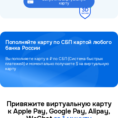
Это займёт не более 2 минут
карту
Пополняйте карту по СБП картой любого
банка России
Вы пополняете карту в ₽ по СБП (Система быстрых
платежей) и моментально получаете $ на виртуальную
карту
Привяжите виртуальную карту
к Apple Pay, Google Pay, Alipay,