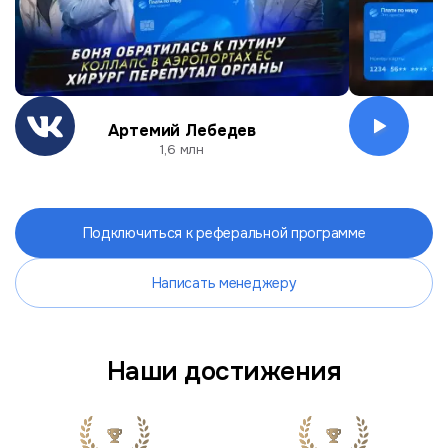
Артемий Лебедев
О
1,6 млн
Подключиться к реферальной программе
Написать менеджеру
Наши достижения