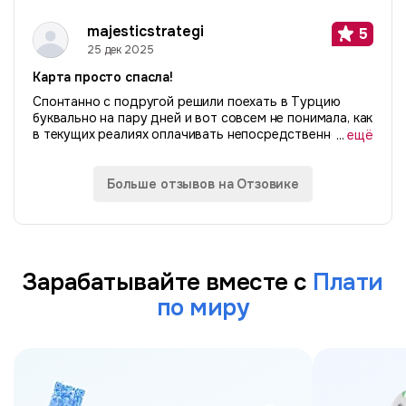
сервисы. Делайте все правильно и будет вам
«счастье». Расскажу свою историю. Я живу за
majesticstrategi
5
рубежом...
25 дек 2025
Карта просто спасла!
Спонтанно с подругой решили поехать в Турцию
буквально на пару дней и вот совсем не понимала, как
в текущих реалиях оплачивать непосредственно там.
...
ещё
Слышала про p2p истории, не рискнула. А хотелось
найти простой безопасный способ...
Больше отзывов на Отзовике
Зарабатывайте вместе с
Плати
по миру