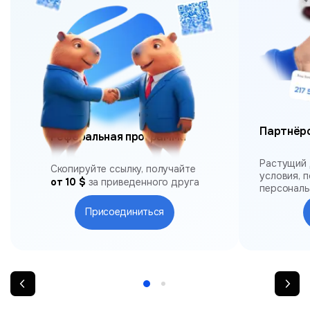
Партнёр
Реферальная программа
Растущий 
Скопируйте ссылку, получайте
условия, 
от 10 $
за приведенного друга
персонал
Присоединиться