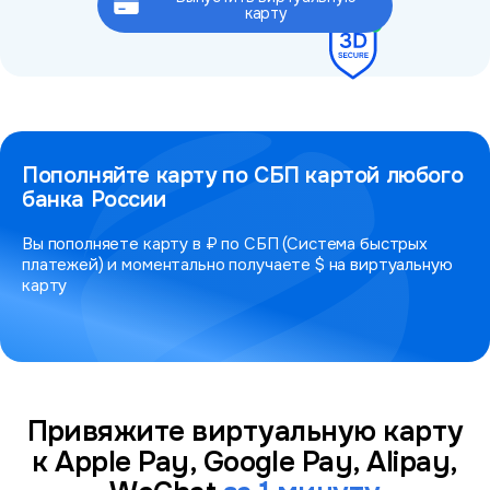
Это займёт не более 2 минут
карту
Пополняйте карту по СБП картой любого
банка России
Вы пополняете карту в ₽ по СБП (Система быстрых
платежей) и моментально получаете $ на виртуальную
карту
Привяжите виртуальную карту
к Apple Pay, Google Pay, Alipay,