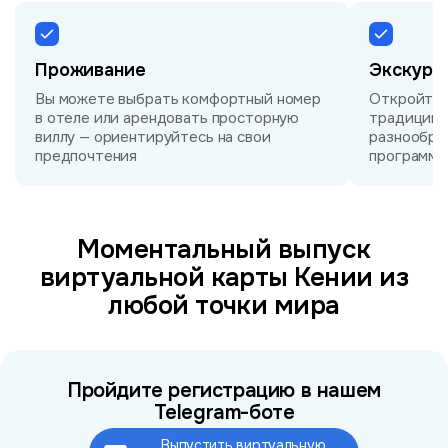
Проживание
Экскурс
Вы можете выбрать комфортный номер
Откройте д
в отеле или арендовать просторную
традиции и
виллу — ориентируйтесь на свои
разнообра
предпочтения
программа
Моментальный выпуск
виртуальной карты Кении из
любой точки мира
Пройдите регистрацию в нашем
Telegram-боте
Выпустить виртуальную