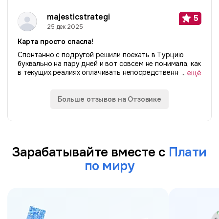
сервисы. Делайте все правильно и будет вам
«счастье». Расскажу свою историю. Я живу за
majesticstrategi
5
рубежом...
25 дек 2025
Карта просто спасла!
Спонтанно с подругой решили поехать в Турцию
буквально на пару дней и вот совсем не понимала, как
в текущих реалиях оплачивать непосредственно там.
...
ещё
Слышала про p2p истории, не рискнула. А хотелось
найти простой безопасный способ...
Больше отзывов на Отзовике
Зарабатывайте вместе с
Плати
по миру