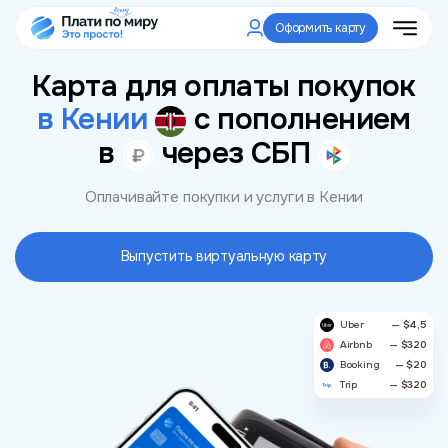
Оформить карту
Карта для оплаты покупок
в Кении
с пополнением
в
через СБП
Оплачивайте покупки и услуги в Кении
Выпустить виртуальную карту
Uber
— $4,5
Airbnb
— $320
Booking
— $20
Trip
— $320