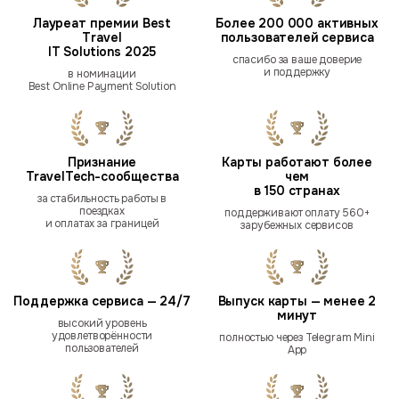
Лауреат премии Best
Более 200 000 активных
Travel
пользователей сервиса
IT Solutions 2025
спасибо за ваше доверие
и поддержку
в номинации
Best Online Payment Solution
Признание
Карты работают более
TravelTech-сообщества
чем
в 150 странах
за стабильность работы в
поездках
поддерживают оплату 560+
и оплатах за границей
зарубежных сервисов
Поддержка сервиса — 24/7
Выпуск карты — менее 2
минут
высокий уровень
удовлетворённости
полностью через Telegram Mini
пользователей
App