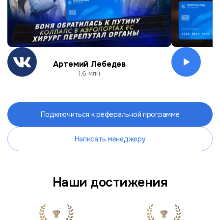
Артемий Лебедев
О
1,6 млн
Подключиться к реферальной программе
Написать менеджеру
Наши достижения