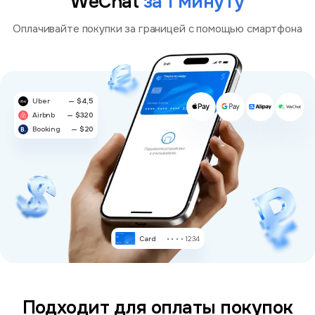
WeChat
за 1 минуту
Оплачивайте покупки за границей с помощью смартфона
Uber
— $4,5
Airbnb
— $320
Booking
— $20
Card
Подходит для оплаты покупок