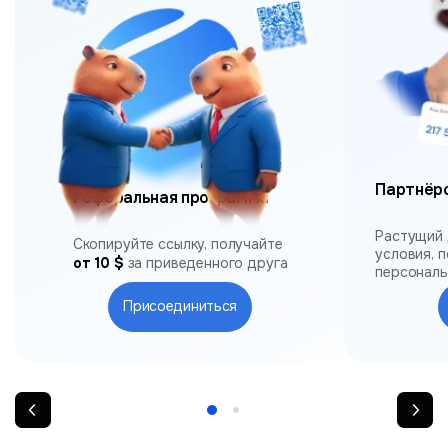
Партнёр
Реферальная программа
Растущий 
Скопируйте ссылку, получайте
условия, 
от 10 $
за приведенного друга
персонал
Присоединиться