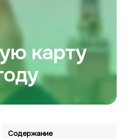
ную карту
году
Содержание