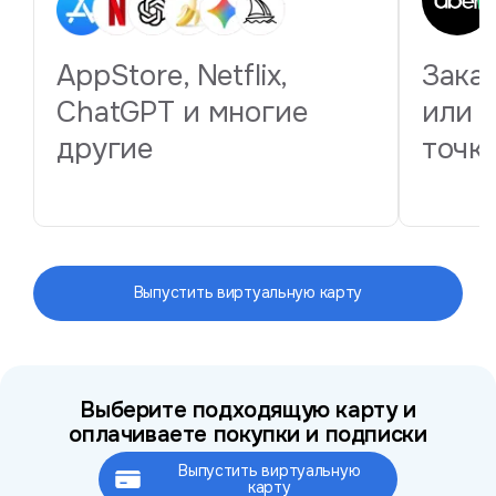
AppStore, Netflix,
Зака
ChatGPT и многие
или 
другие
точк
Выпустить виртуальную карту
Выберите подходящую карту и
оплачиваете покупки и подписки
Выпустить виртуальную
Это займёт не более 2 минут
карту