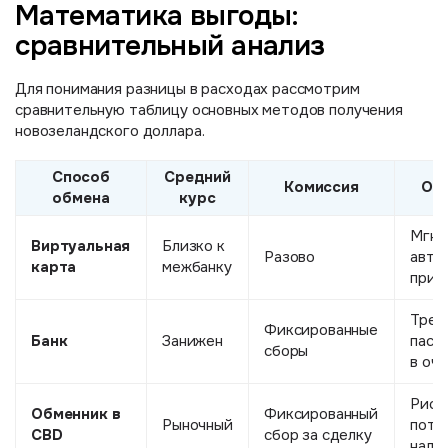
Математика выгоды:
сравнительный анализ
Для понимания разницы в расходах рассмотрим
сравнительную таблицу основных методов получения
новозеландского доллара.
Способ
Средний
Комиссия
Ос
обмена
курс
Мгно
Виртуальная
Близко к
Разово
авто
карта
межбанку
при 
Треб
Фиксированные
Банк
Занижен
пасп
сборы
в оч
Риск
Обменник в
Фиксированный
Рыночный
поте
CBD
сбор за сделку
нали