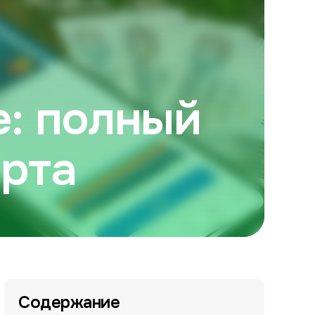
е: полный
ерта
Содержание