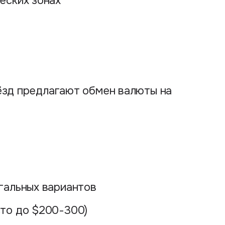
еских зонах
вёзд предлагают обмен валюты на
гальных вариантов
сто до $200-300)