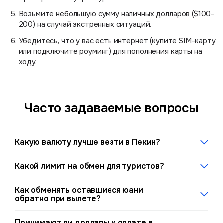
Возьмите небольшую сумму наличных долларов ($100–
200) на случай экстренных ситуаций.
Убедитесь, что у вас есть интернет (купите SIM-карту
или подключите роуминг) для пополнения карты на
ходу.
Часто задаваемые вопросы
Какую валюту лучше везти в Пекин?
USD — самый выгодный вариант для обмена в банках.
Какой лимит на обмен для туристов?
EUR тоже принимают, но курс чуть хуже. Рубли
принимаются в аэропортах и банках, но спред шире.
В банках обратный обмен до $500 в день без
Лучшее решение —
виртуальная карта
: пополняете
Как обменять оставшиеся юани
дополнительных документов; свыше — потребуются
рублями, тратите долларами автоматически.
обратно при вылете?
документы. Виртуальная карта не имеет лимитов на
обмен — только лимиты пополнения вашего эмитента.
Предъявите в Bank of China паспорт и квитанцию об
Принимают ли доллары к оплате в