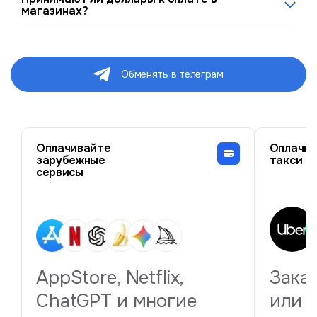
обмене. Квитанция действительна 24 месяца. Без
магазинах?
квитанции вам откажут.
Нет. В магазинах расплачиваются юанями или картой.
Виртуальная карта работает в терминалах — платите
картой, конвертация автоматическая.
Обменять в телеграм
Оплачивайте
Оплачив
зарубежные
такси
сервисы
AppStore, Netflix,
Зака
ChatGPT и многие
или 