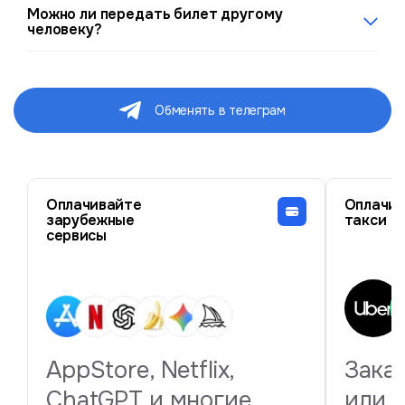
Используйте виртуальную карту международной
Можно ли передать билет другому
платёжной системы или европейскую карту с
человеку?
поддержкой международных списаний.
Нет. Билеты персонализированы, и при входе
организаторы вправе проверить личность и
соответствие данных билетам.
Обменять в телеграм
Оплачивайте
Оплачив
зарубежные
такси
сервисы
AppStore, Netflix,
Зака
ChatGPT и многие
или 