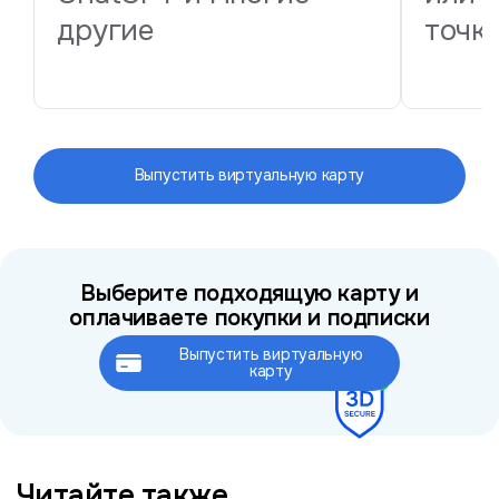
другие
точк
Выпустить виртуальную карту
Выберите подходящую карту и
оплачиваете покупки и подписки
Выпустить виртуальную
Это займёт не более 2 минут
карту
Читайте также