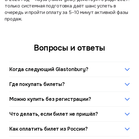
только системная подготовка даёт шанс успеть в
очередь и пройти оплату за 5–10 минут активной фазы
продаж.
Вопросы и ответы
Когда следующий Glastonbury?
Следующий запланирован на 2027 год. Точные даты
Где покупать билеты?
публикуют на официальном сайте.
Только через официальный канал See Tickets и
Можно купить без регистрации?
ссылки на Glastonburyfestivals.co.uk.
Нет — персональная регистрация обязательна для
Что делать, если билет не пришёл?
участников 13+.
Проверьте трек‑код, обратитесь в поддержку See
Как оплатить билет из России?
Tickets и, при необходимости, попросите повторную
отправку или инструкции по получению.