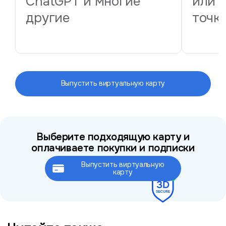
ChatGPT и многие
или 
другие
точк
Выпустить виртуальную карту
Выберите подходящую карту и
оплачиваете покупки и подписки
Выпустить виртуальную
Это займёт не более 2 минут
карту