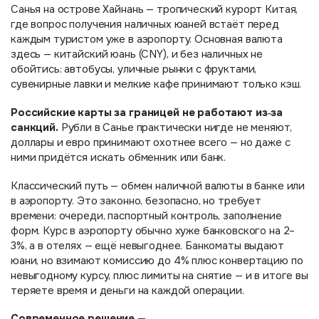
Санья на острове Хайнань — тропический курорт Китая,
где вопрос получения наличных юаней встаёт перед
каждым туристом уже в аэропорту. Основная валюта
здесь — китайский юань (CNY), и без наличных не
обойтись: автобусы, уличные рынки с фруктами,
сувенирные лавки и мелкие кафе принимают только кэш.
Российские карты за границей не работают из‑за
санкций.
Рубли в Санье практически нигде не меняют,
доллары и евро принимают охотнее всего — но даже с
ними придётся искать обменник или банк.
Классический путь — обмен наличной валюты в банке или
в аэропорту. Это законно, безопасно, но требует
времени: очереди, паспортный контроль, заполнение
форм. Курс в аэропорту обычно хуже банковского на 2–
3%, а в отелях — ещё невыгоднее. Банкоматы выдают
юани, но взимают комиссию до 4% плюс конвертацию по
невыгодному курсу, плюс лимиты на снятие — и в итоге вы
теряете время и деньги на каждой операции.
Современное решение —