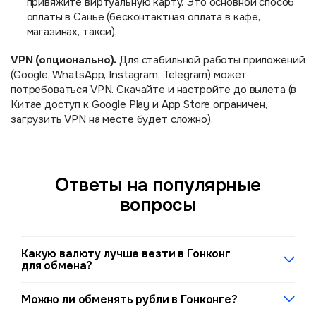
привяжите виртуальную карту. Это основной способ
оплаты в Санье (бесконтактная оплата в кафе,
магазинах, такси).
VPN (опционально).
Для стабильной работы приложений
(Google, WhatsApp, Instagram, Telegram) может
потребоваться VPN. Скачайте и настройте до вылета (в
Китае доступ к Google Play и App Store ограничен,
загрузить VPN на месте будет сложно).
Ответы на популярные
вопросы
Какую валюту лучше везти в Гонконг
для обмена?
USD — лучший вариант, если вы планируете
Можно ли обменять рубли в Гонконге?
обменивать наличные. Спред минимален (около 1,1%),
курс обмена прозрачен. EUR меняют реже и по