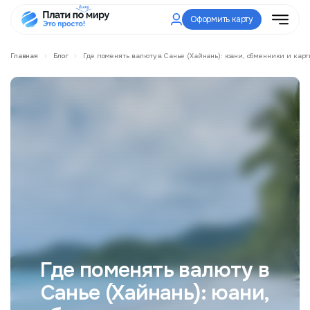
Оформить карту
Главная
Блог
Где поменять валюту в Санье (Хайнань): юани, обменники и карт
Где поменять валюту в
Санье (Хайнань): юани,