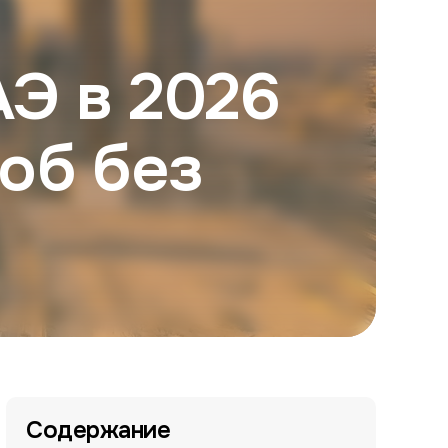
АЭ в 2026
об без
Содержание