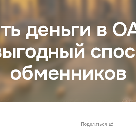
ть деньги в О
 выгодный спос
обменников
Поделиться