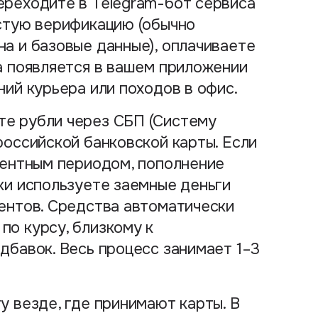
переходите в Telegram-бот сервиса
остую верификацию (обычно
а и базовые данные), оплачиваете
а появляется в вашем приложении
ний курьера или походов в офис.
те рубли через СБП (Систему
российской банковской карты. Если
центным периодом, пополнение
ки используете заемные деньги
ентов. Средства автоматически
о курсу, близкому к
дбавок. Весь процесс занимает 1–3
ту везде, где принимают карты. В