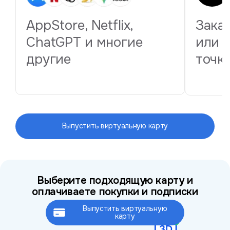
AppStore, Netflix,
Зака
ChatGPT и многие
или 
другие
точк
Выпустить виртуальную карту
Выберите подходящую карту и
оплачиваете покупки и подписки
Выпустить виртуальную
Это займёт не более 2 минут
карту