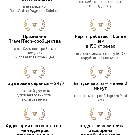
спасибо за ваше доверие
и поддержку
в номинации
Best Online Payment Solution
Признание
Карты работают более
TravelTech-сообщества
чем
в 150 странах
за стабильность работы в
поездках
поддерживают оплату 560+
и оплатах за границей
зарубежных сервисов
Поддержка сервиса — 24/7
Выпуск карты — менее 2
минут
высокий уровень
удовлетворённости
полностью через Telegram Mini
пользователей
App
Аудитория включает топ-
Продуктовая линейка
менеджеров
расширена