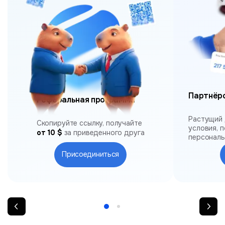
Партнёр
Реферальная программа
Растущий 
Скопируйте ссылку, получайте
условия, 
от 10 $
за приведенного друга
персонал
Присоединиться