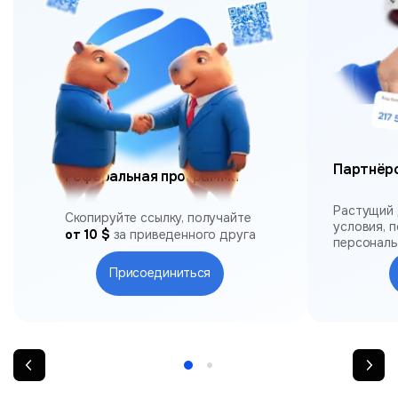
Партнёр
Реферальная программа
Растущий 
Скопируйте ссылку, получайте
условия, 
от 10 $
за приведенного друга
персонал
Присоединиться