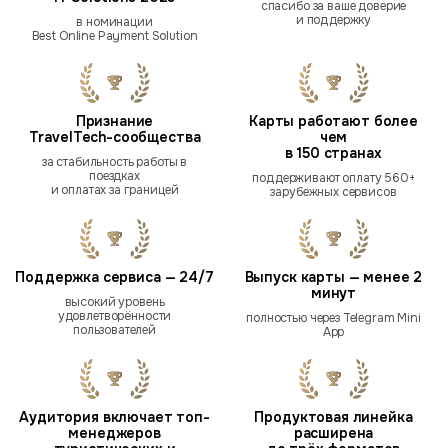
спасибо за ваше доверие
и поддержку
в номинации
Best Online Payment Solution
Признание
Карты работают более
TravelTech-сообщества
чем
в 150 странах
за стабильность работы в
поездках
поддерживают оплату 560+
и оплатах за границей
зарубежных сервисов
Поддержка сервиса — 24/7
Выпуск карты — менее 2
минут
высокий уровень
удовлетворённости
полностью через Telegram Mini
пользователей
App
Аудитория включает топ-
Продуктовая линейка
менеджеров
расширена