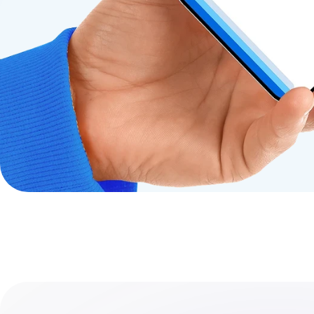
Где пользователи т
Большинство сравнений виртуальных карт 
На практике именно скрытые комиссии ста
Почему дешёвая карта может
На рынке до сих пор встречаются предло
Наиболее распространённые расходы:
комиссия за пополнение;
комиссия за международный перевод;
плата за неактивность;
дополнительный процент за конвертацию 
фиксированный сбор за выпуск новой карты
В отдельных случаях суммарные издержки 
Что не так с KYC у части за
Многие пользователи недооценивают проц
Для получения доступа к функционалу нек
загрузка загранпаспорта;