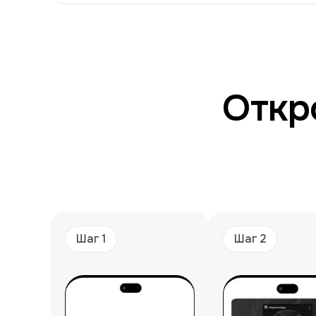
Что требуется от карты для C
Для успешной работы с AI-платформами к
корректно проходить проверки Stripe;
поддерживать рекуррентные списания;
Откр
иметь качественный BIN;
быстро пополняться;
не требовать сложных международных пер
Особенно заметна эта проблема при оплат
Почему этот продукт оказал
Платформа «Плати по миру» выделила подп
Такой подход позволил сосредоточиться и
Среди сильных сторон решения:
выпуск виртуальной карты за несколько ми
пополнение через СБП;
стабильная работа с зарубежными подписк