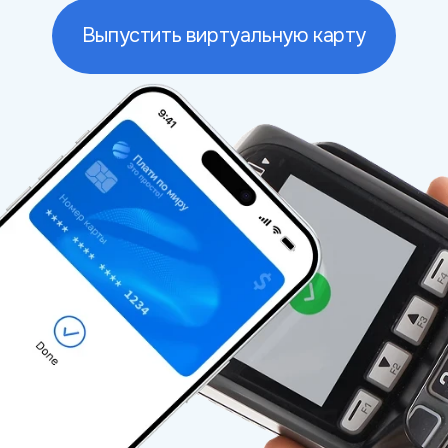
ообщениями:
Выпустить виртуальную карту
ьно важны в 2026 году
сё чаще рекомендуют обращать внимание н
ость успешного прохождения платежа зна