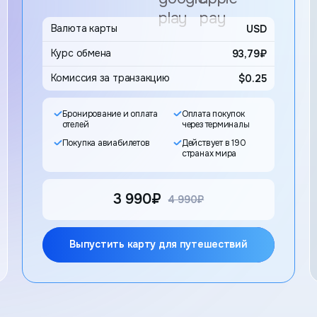
Валюта карты
USD
 курсом конвертации.
93,79₽
в сторону специализированных продуктов,
Комиссия за транзакцию
$0.25
тинг: разделение ка
Бронирование и оплата
Оплата покупок
ючается в попытке определить единственно
отелей
через терминалы
не только карту, но и характер операции. 
Покупка авиабилетов
Действует в 190
странах мира
ательских задач.
3 990₽
старая цена
4 990₽
е стабильной работы рекуррентных списан
Выпустить карту для путешествий