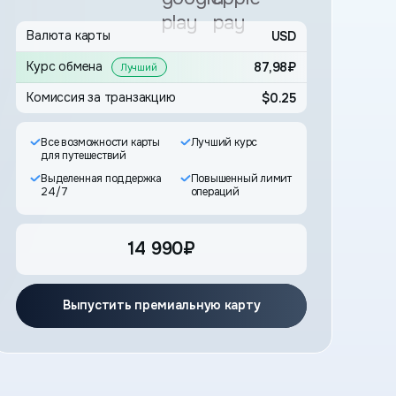
Валюта карты
USD
87,98₽
 рассчитанных под конкретную задачу поль
Комиссия за транзакцию
$0.25
рт по задачам
Все возможности карты
Лучший курс
го победителя для всех сценариев использ
для путешествий
Требования ChatGPT Plus отличаются от тр
Выделенная поддержка
Повышенный лимит
24/7
операций
14 990₽
ий:
Выпустить премиальную карту