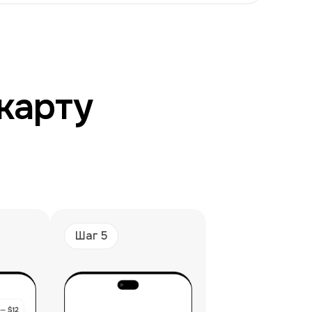
rney
требованиям одновременно:
карту
 периодически усиливает антифрод-проверк
сто попытки создать универсальное решен