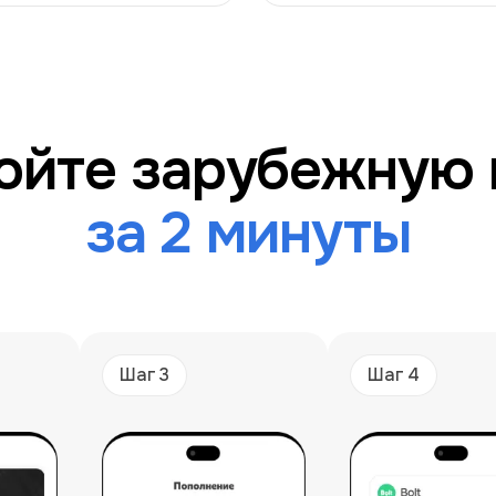
hatGPT Plus, Claude и Midjou
арта должна соответствовать нескольким 
ойте зарубежную 
за 2 минуты
еводов.
е ChatGPT Plus и Claude Pro, где система
ся на первом месте
исочные платежи в отдельный продукт вме
менно на задачах цифровых сервисов.
нут;
ами;