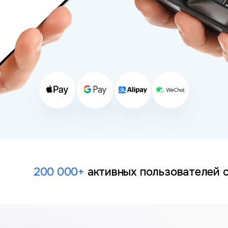
еряют деньги: скрыт
концентрируется на красивых цифрах в ре
новятся главной причиной недовольства п
 оказаться самой дорогой
жения с минимальной стоимостью выпуска,
валют;
.
могут достигать 10–15 долларов за попол
200 000
+
активных
пользователей 
рубежных сервисов
едуру идентификации.
оторых платформ требуется: