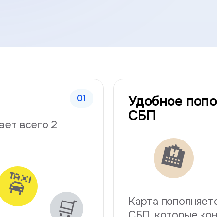
-номера, совместимость со Stripe и усто
ваний
обиля требования становятся значительно
Удобное попо
СБП
ает всего 2
🏨
 Booking, Airbnb и транспортных сервисах
🚖
ого бизнеса
🛒
важны уже другие параметры.
Карта пополняетс
СБП, которые ко