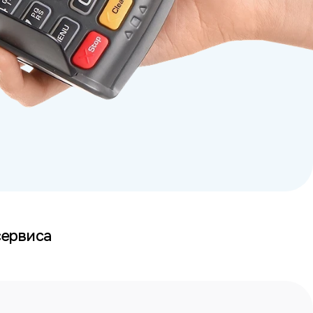
ые проблемы популяр
кламных материалах. Однако реальные расх
ользователей зарубежных карточных серви
 но существенными дополнительными сбора
нение плюс дополнительный процент от сум
сервиса