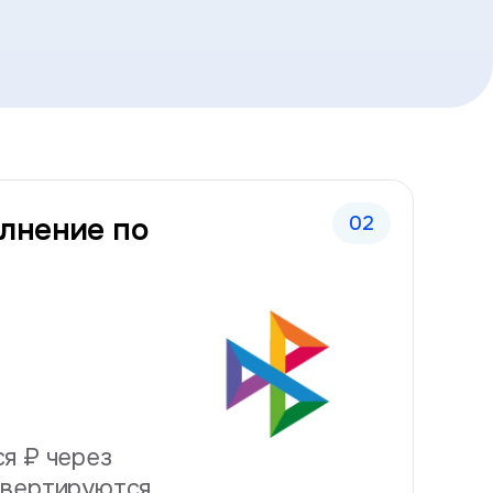
йчивость к повторным ежемесячным списани
 жёстче.
лнение по
.
я ₽ через
нвертируются